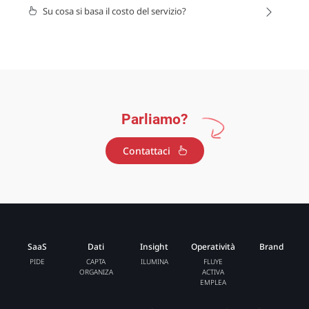
Su cosa si basa il costo del servizio?
Parliamo?
Contattaci
SaaS
Dati
Insight
Operatività
Brand
PIDE
CAPTA
ILUMINA
FLUYE
ORGANIZA
ACTIVA
EMPLEA